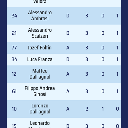
Valorz
Alessandro
24
D
3
0
1
Ambrosi
Alessandro
21
D
3
0
1
Scalzeri
77
Jozef Foltin
A
3
0
1
34
Luca Franza
D
3
0
1
Matteo
12
A
3
0
1
Dall'agnol
Filippo Andrea
61
A
3
0
1
Sinosi
Lorenzo
10
A
2
1
0
Dall'agnol
Leonardo
15
D
3
0
0