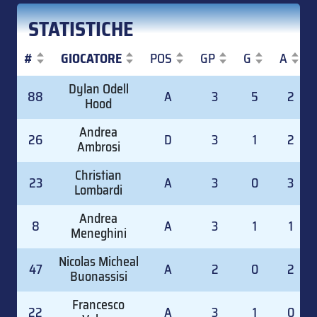
STATISTICHE
#
GIOCATORE
POS
GP
G
A
#
GIOCATORE
POS
GP
G
A
Dylan Odell
88
A
3
5
2
Hood
Andrea
26
D
3
1
2
Ambrosi
Christian
23
A
3
0
3
Lombardi
Andrea
8
A
3
1
1
Meneghini
Nicolas Micheal
47
A
2
0
2
Buonassisi
Francesco
22
A
3
1
0