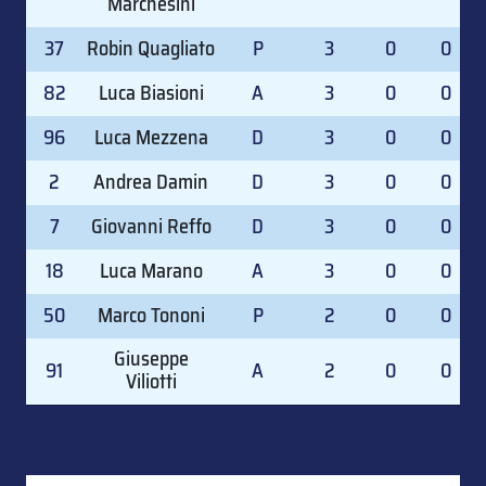
Marchesini
37
Robin Quagliato
P
3
0
0
82
Luca Biasioni
A
3
0
0
96
Luca Mezzena
D
3
0
0
2
Andrea Damin
D
3
0
0
7
Giovanni Reffo
D
3
0
0
18
Luca Marano
A
3
0
0
50
Marco Tononi
P
2
0
0
Giuseppe
91
A
2
0
0
Viliotti