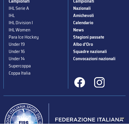
Campionati
Campionati
IHL Serie A
Nazionali
IHL
Amichevoli
IHL Division I
Calendario
IHL Women
News
Para Ice Hockey
Stagioni passate
Under 19
Albo d’Oro
Under 16
Squadre nazionali
Under 14
Convocazioni nazionali
Supercoppa
Coppa Italia