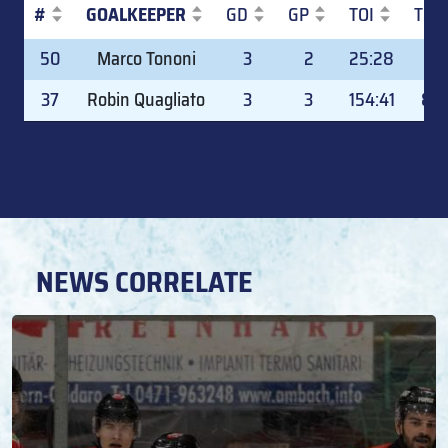
#
GOALKEEPER
GD
GP
TOI
TOI
#
GOALKEEPER
GD
GP
TOI
TOI
50
Marco Tononi
3
2
25:28
14.
37
Robin Quagliato
3
3
154:41
85
NEWS CORRELATE