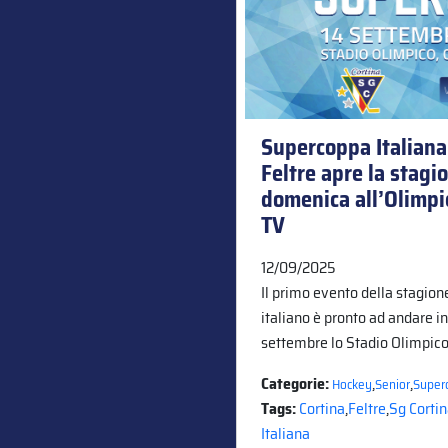
Supercoppa Italiana
Feltre apre la stagio
domenica all’Olimpic
TV
12/09/2025
Il primo evento della stagio
italiano è pronto ad andare i
settembre lo Stadio Olimpic
Categorie:
,
,
Hockey
Senior
Super
Tags:
Cortina
,
Feltre
,
Sg Corti
Italiana