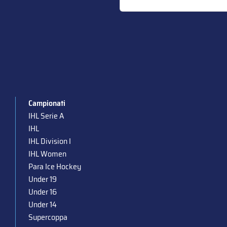
Campionati
IHL Serie A
IHL
IHL Division I
IHL Women
Para Ice Hockey
Under 19
Under 16
Under 14
Supercoppa