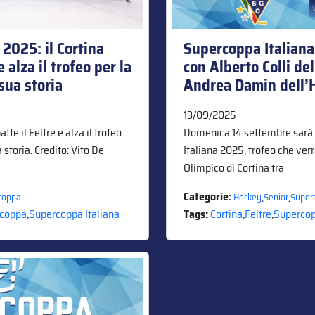
2025: il Cortina
Supercoppa Italiana
e alza il trofeo per la
con Alberto Colli del
sua storia
Andrea Damin dell’H
13/09/2025
te il Feltre e alza il trofeo
Domenica 14 settembre sarà 
 storia. Credito: Vito De
Italiana 2025, trofeo che ver
Olimpico di Cortina tra
Categorie:
,
,
coppa
Hockey
Senior
Super
coppa
,
Supercoppa Italiana
Tags:
Cortina
,
Feltre
,
Superco