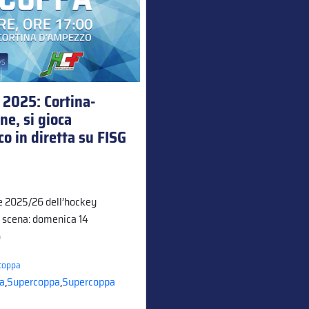
 2025: Cortina-
ne, si gioca
o in diretta su FISG
ne 2025/26 dell’hockey
n scena: domenica 14
o
coppa
na
,
Supercoppa
,
Supercoppa