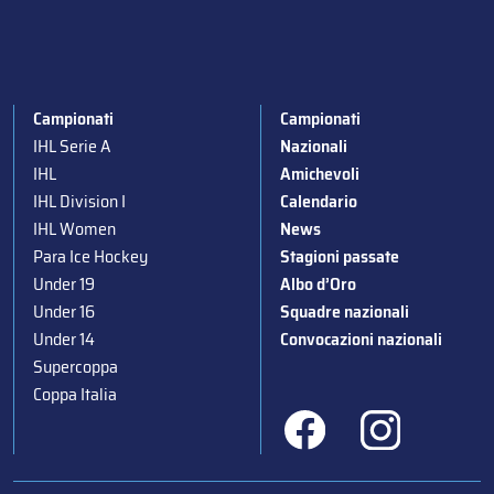
Campionati
Campionati
IHL Serie A
Nazionali
IHL
Amichevoli
IHL Division I
Calendario
IHL Women
News
Para Ice Hockey
Stagioni passate
Under 19
Albo d’Oro
Under 16
Squadre nazionali
Under 14
Convocazioni nazionali
Supercoppa
Coppa Italia