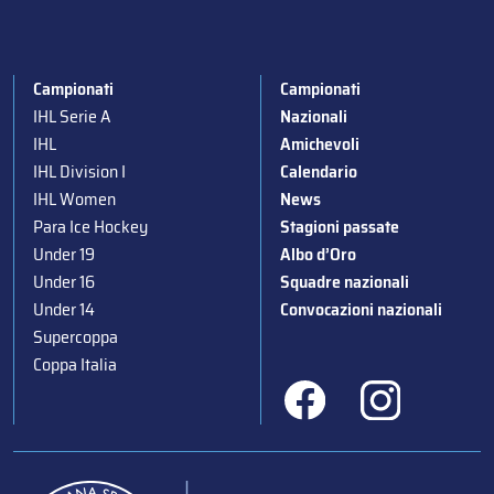
Campionati
Campionati
IHL Serie A
Nazionali
IHL
Amichevoli
IHL Division I
Calendario
IHL Women
News
Para Ice Hockey
Stagioni passate
Under 19
Albo d’Oro
Under 16
Squadre nazionali
Under 14
Convocazioni nazionali
Supercoppa
Coppa Italia