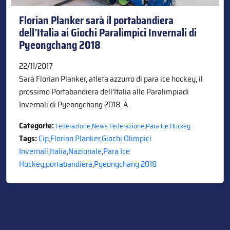
Florian Planker sarà il portabandiera
dell’Italia ai Giochi Paralimpici Invernali di
Pyeongchang 2018
22/11/2017
Sarà Florian Planker, atleta azzurro di para ice hockey, il
prossimo Portabandiera dell’Italia alle Paralimpiadi
Invernali di Pyeongchang 2018. A
Categorie:
,
,
Federazione
News Federazione
Para Ice Hockey
Tags:
Cip
,
Florian Planker
,
Giochi Olimpici
Invernali
,
Italia
,
Nazionale
,
Para Ice
Hockey
,
portabandiera
,
Pyeongchang 2018