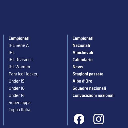
Campionati
Campionati
IHL Serie A
Nazionali
IHL
Amichevoli
IHL Division I
Calendario
IHL Women
News
Para Ice Hockey
Stagioni passate
Under 19
Albo d’Oro
Under 16
Squadre nazionali
Under 14
Convocazioni nazionali
Supercoppa
Coppa Italia