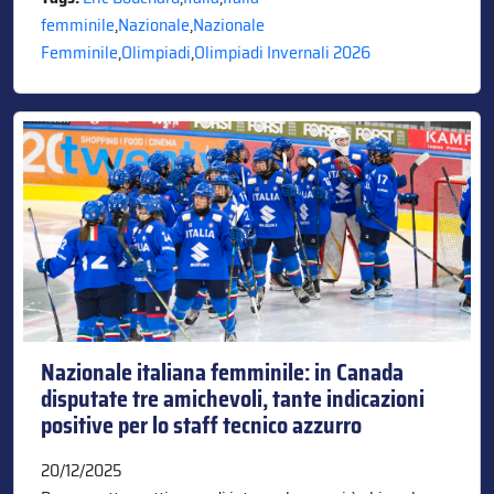
femminile
,
Nazionale
,
Nazionale
Femminile
,
Olimpiadi
,
Olimpiadi Invernali 2026
Nazionale italiana femminile: in Canada
disputate tre amichevoli, tante indicazioni
positive per lo staff tecnico azzurro
20/12/2025