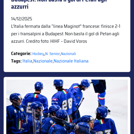
azzurri
14/12/2025
L’Italia fermata dalla “linea Maginot” francese: finisce 2-1
per i transalpini a Budapest. Non basta il gol di Petan agli
azzurri. Credito foto: HIHF – David Voros
Categorie:
,
,
Hockey
N. Senior
Nazionali
Tags:
Italia
,
Nazionale
,
Nazionale Italiana