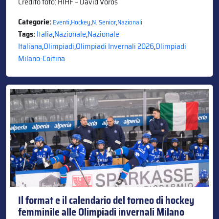
Credito foto: HIHF – David Voros
Categorie:
,
,
,
Eventi
Hockey
N. Senior
Nazionali
Tags:
Italia
,
Nazionale
,
Nazionale
Italiana
,
Olimpiadi
,
Olimpiadi Invernali 2026
,
Olimpiadi
Milano-Cortina
Il format e il calendario del torneo di hockey
femminile alle Olimpiadi invernali Milano