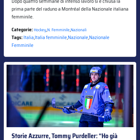
Dopo quattro settimane di intenso lavoro si è chiusa la
prima parte del raduno a Montréal della Nazionale italiana
femminile.
Categorie:
,
,
Hockey
N. Femminile
Nazionali
Tags:
Italia
,
Italia femminile
,
Nazionale
,
Nazionale
Femminile
Storie Azzurre, Tommy Purdeller: “Ho già