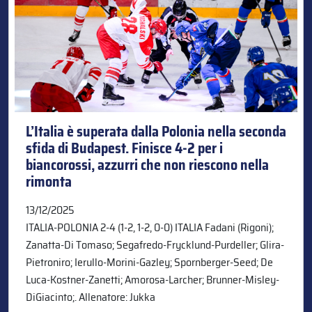
L’Italia è superata dalla Polonia nella seconda
sfida di Budapest. Finisce 4-2 per i
biancorossi, azzurri che non riescono nella
rimonta
13/12/2025
ITALIA-POLONIA 2-4 (1-2, 1-2, 0-0) ITALIA Fadani (Rigoni);
Zanatta-Di Tomaso; Segafredo-Frycklund-Purdeller; Glira-
Pietroniro; Ierullo-Morini-Gazley; Spornberger-Seed; De
Luca-Kostner-Zanetti; Amorosa-Larcher; Brunner-Misley-
DiGiacinto;. Allenatore: Jukka