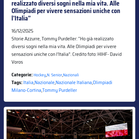
realizzato diversi sogni nella mia vita. Alle
Olimpiadi per vivere sensazioni uniche con
l’Italia”
16/12/2025
Storie Azzurre, Tommy Purdeller: “Ho già realizzato
diversi sogni nella mia vita. Alle Olimpiadi per vivere
sensazioni uniche con l’Italia”. Credito foto: HIHF- David
Voros
Categorie:
,
,
Hockey
N. Senior
Nazionali
Tags:
Italia
,
Nazionale
,
Nazionale Italiana
,
Olimpiadi
Milano-Cortina
,
Tommy Purdeller