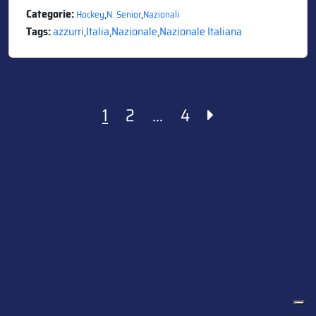
Categorie:
,
,
Hockey
N. Senior
Nazionali
Tags:
azzurri
,
Italia
,
Nazionale
,
Nazionale Italiana
Paginazione
1
2
…
4
degli
articoli