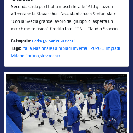
Seconda sfida per l’Italia maschile: alle 12.10 gli azzurri
affrontano la Slovacchia. L’assistant coach Stefan Mair:
“Con la Svezia grande lavoro del gruppo, ci aspetta un
match molto fisico”. Credito foto: CONI – Claudio Scaccini
Categorie:
,
,
Hockey
N. Senior
Nazionali
Tags:
Italia
,
Nazionale
,
Olimpiadi Invernali 2026
,
Olimpiadi
Milano Cortina
,
slovacchia