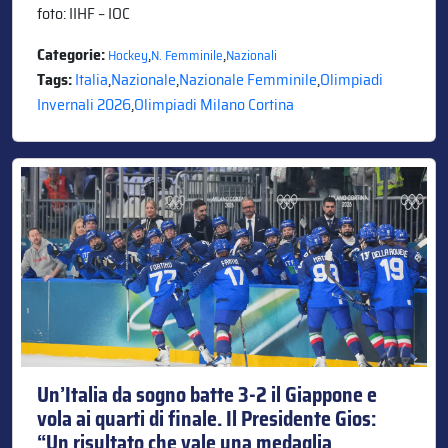
foto: IIHF – IOC
Categorie:
,
,
Hockey
N. Femminile
Nazionali
Tags:
Italia
,
Nazionale
,
Nazionale Femminile
,
Olimpiadi
Invernali 2026
,
Olimpiadi Milano Cortina
Un’Italia da sogno batte 3-2 il Giappone e
vola ai quarti di finale. Il Presidente Gios:
“Un risultato che vale una medaglia