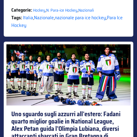
Categorie:
,
,
Hockey
N. Para-ice Hockey
Nazionali
Tags:
Italia
,
Nazionale
,
nazionale para ice hockey
,
Para Ice
Hockey
Uno sguardo sugli azzurri all’estero: Fadani
quarto miglior goalie in National League,
Alex Petan guida l’Olimpia Lubiana, diversi
attaccanti sbarcati in Gran Bretagna di