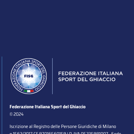
Federazione Italiana Sport del Ghiaccio
© 2024
Iscrizione al Registro delle Persone Giuridiche di Milano
n.1562/2017 CF 97016560159 | P. IVA 05235981007 Sede