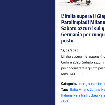
L’Italia supera il Gi
Paralimpiadi Milano
Sabato azzurri sul g
Germania per conqui
posto
12/03/2026
L’Italia supera il Giappone 4
Cortina 2026. Sabato azzurri
per conquistare il quinto post
Masi-GMT CIP
Categorie:
,
Hockey
N. Para-ice 
Tags:
Italia
,
Milano Cortina
,
Na
Italiana
,
Para Ice Hockey
,
Para
2026