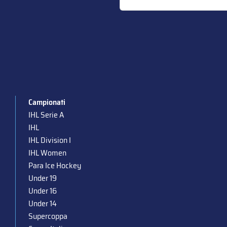
Campionati
IHL Serie A
IHL
IHL Division I
IHL Women
Para Ice Hockey
Under 19
Under 16
Under 14
Supercoppa