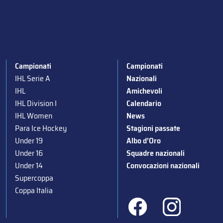
Campionati
Campionati
IHL Serie A
Nazionali
IHL
Amichevoli
IHL Division I
Calendario
IHL Women
News
Para Ice Hockey
Stagioni passate
Under 19
Albo d’Oro
Under 16
Squadre nazionali
Under 14
Convocazioni nazionali
Supercoppa
Coppa Italia