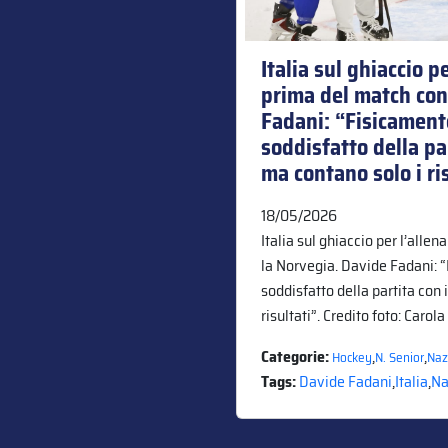
Italia sul ghiaccio 
prima del match con
Fadani: “Fisicament
soddisfatto della pa
ma contano solo i ri
18/05/2026
Italia sul ghiaccio per l’all
la Norvegia. Davide Fadani: 
soddisfatto della partita con
risultati”. Credito foto: Caro
Categorie:
,
,
Hockey
N. Senior
Naz
Tags:
Davide Fadani
,
Italia
,
Na