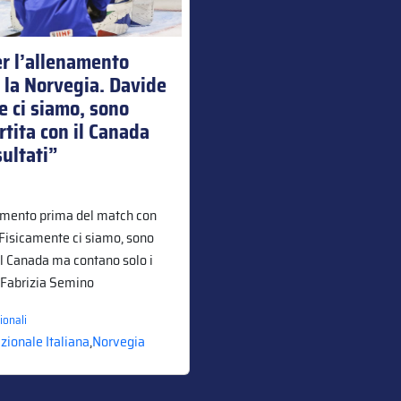
per l’allenamento
 la Norvegia. Davide
e ci siamo, sono
rtita con il Canada
sultati”
enamento prima del match con
“Fisicamente ci siamo, sono
 il Canada ma contano solo i
la Fabrizia Semino
ionali
zionale Italiana
,
Norvegia