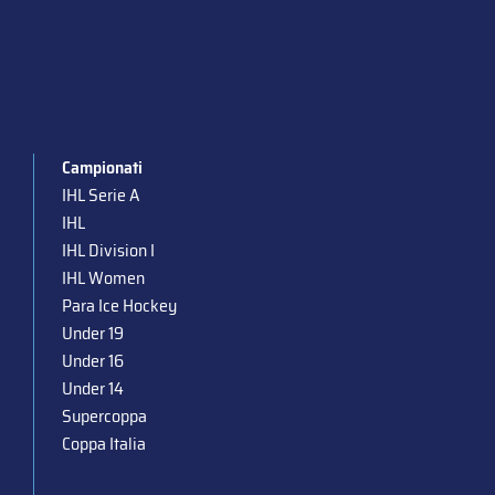
Campionati
IHL Serie A
IHL
IHL Division I
IHL Women
Para Ice Hockey
Under 19
Under 16
Under 14
Supercoppa
Coppa Italia