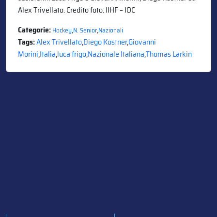
Alex Trivellato. Credito foto: IIHF – IOC
Categorie:
,
,
Hockey
N. Senior
Nazionali
Tags:
Alex Trivellato
,
Diego Kostner
,
Giovanni
Morini
,
Italia
,
luca frigo
,
Nazionale Italiana
,
Thomas Larkin