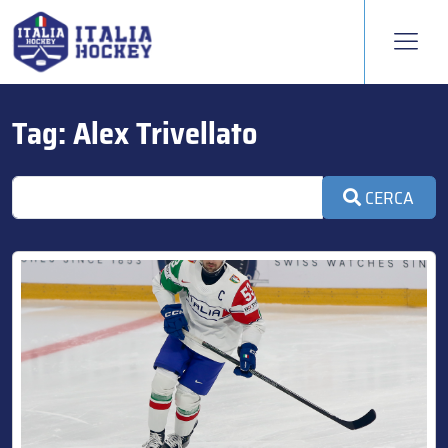
Tag:
Alex Trivellato
CERCA