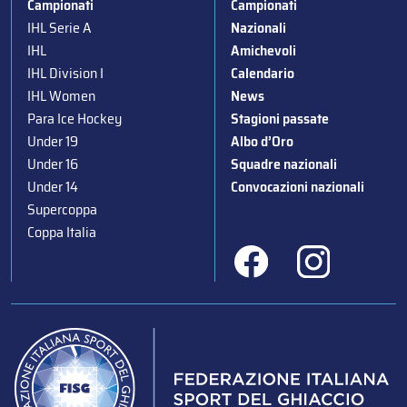
Campionati
Campionati
IHL Serie A
Nazionali
IHL
Amichevoli
IHL Division I
Calendario
IHL Women
News
Para Ice Hockey
Stagioni passate
Under 19
Albo d’Oro
Under 16
Squadre nazionali
Under 14
Convocazioni nazionali
Supercoppa
Coppa Italia