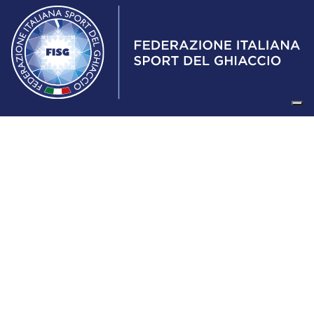
Federazione Italiana Sport del Ghiaccio
© 2024
Iscrizione al Registro delle Persone Giuridiche di Milano
n.1562/2017 CF 97016560159 | P. IVA 05235981007 Sede
Legale: Via Piranesi 46 – 20137 – Milano