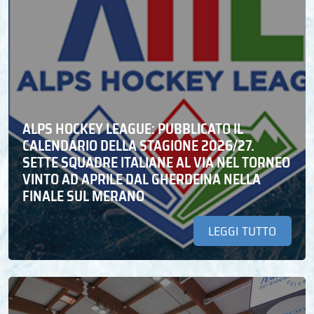
ALPS HOCKEY LEAGUE: PUBBLICATO IL
CALENDARIO DELLA STAGIONE 2026/27.
SETTE SQUADRE ITALIANE AL VIA NEL TORNEO
VINTO AD APRILE DAL GHERDEINA NELLA
FINALE SUL MERANO
LEGGI TUTTO