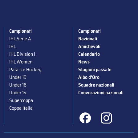
Campionati
Campionati
IHL Serie A
Nazionali
IHL
Amichevoli
IHL Division I
Calendario
IHL Women
News
Para Ice Hockey
Stagioni passate
Under 19
Albo d’Oro
Under 16
Squadre nazionali
Under 14
Convocazioni nazionali
Supercoppa
Coppa Italia