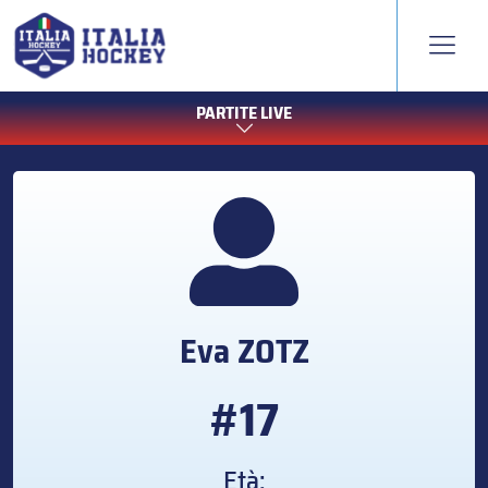
PARTITE LIVE
Eva
ZOTZ
#17
Età: