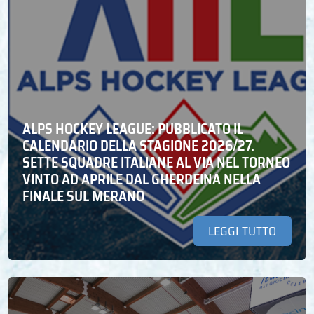
ALPS HOCKEY LEAGUE: PUBBLICATO IL
CALENDARIO DELLA STAGIONE 2026/27.
SETTE SQUADRE ITALIANE AL VIA NEL TORNEO
VINTO AD APRILE DAL GHERDEINA NELLA
FINALE SUL MERANO
LEGGI TUTTO