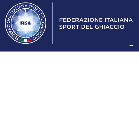
Federazione Italiana Sport del Ghiaccio
© 2024
Iscrizione al Registro delle Persone Giuridiche di Milano
n.1562/2017 CF 97016560159 | P. IVA 05235981007 Sede
Legale: Via Piranesi 46 – 20137 – Milano