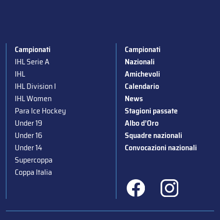
Campionati
Campionati
IHL Serie A
Nazionali
IHL
Amichevoli
IHL Division I
Calendario
IHL Women
News
Para Ice Hockey
Stagioni passate
Under 19
Albo d’Oro
Under 16
Squadre nazionali
Under 14
Convocazioni nazionali
Supercoppa
Coppa Italia