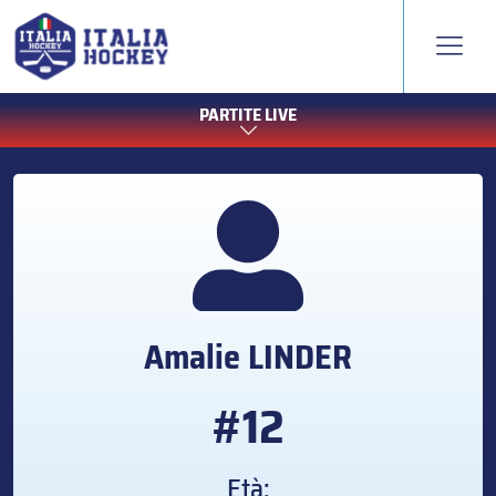
PARTITE LIVE
Amalie
LINDER
#12
Età: