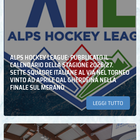
ALPS HOCKEY LEAGUE: PUBBLICATO IL
CALENDARIO DELLA STAGIONE 2026/27.
SETTE SQUADRE ITALIANE AL VIA NEL TORNEO
VINTO AD APRILE DAL GHERDEINA NELLA
FINALE SUL MERANO
LEGGI TUTTO