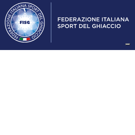
Federazione Italiana Sport del Ghiaccio
© 2024
Iscrizione al Registro delle Persone Giuridiche di Milano
n.1562/2017 CF 97016560159 | P. IVA 05235981007 Sede
Legale: Via Piranesi 46 – 20137 – Milano