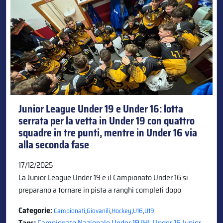
Junior League Under 19 e Under 16: lotta
serrata per la vetta in Under 19 con quattro
squadre in tre punti, mentre in Under 16 via
alla seconda fase
17/12/2025
La Junior League Under 19 e il Campionato Under 16 si
preparano a tornare in pista a ranghi completi dopo
Categorie:
,
,
,
,
Campionati
Giovanili
Hockey
U16
U19
Tags:
Campionato Nazionale Under 19
,
IHL Under 16
,
Junior