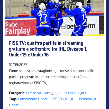
FISG TV: quattro partite in streaming
gratuito a settembre tra IHL, Division 1,
Under 19 e Under 16
10/09/2025
Come nella scorsa stagione ogni mese ci saranno delle
partite proposte in diretta streaming gratuita (previa
registrazione) a FISG TV,
Categorie:
,
,
,
,
,
Campionati
Hockey
IHL
IHL Division 1
U16
U19
Tags:
Campionato Under 19
,
FISG TV
,
IHL
,
IHL - Division I
,
IHL
Under 16