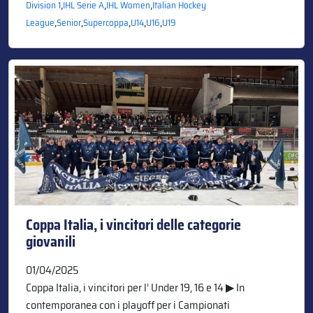
,
,
,
Division 1
IHL Serie A
IHL Women
Italian Hockey
,
,
,
,
,
League
Senior
Supercoppa
U14
U16
U19
Coppa Italia, i vincitori delle categorie
giovanili
01/04/2025
Coppa Italia, i vincitori per l’ Under 19, 16 e 14 ▶ In
contemporanea con i playoff per i Campionati