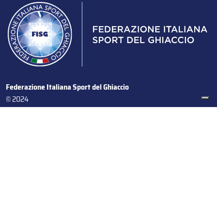
Federazione Italiana Sport del Ghiaccio
© 2024
Iscrizione al Registro delle Persone Giuridiche di Milano
n.1562/2017 CF 97016560159 | P. IVA 05235981007 Sede
Legale: Via Piranesi 46 – 20137 – Milano