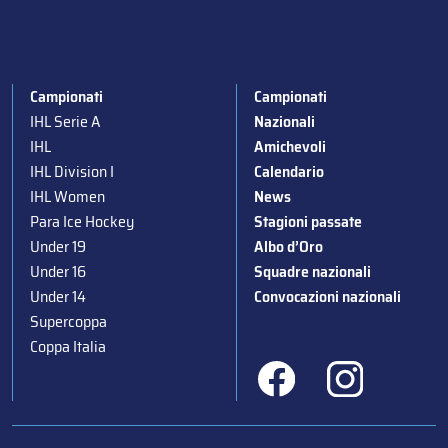
Campionati
Campionati
IHL Serie A
Nazionali
IHL
Amichevoli
IHL Division I
Calendario
IHL Women
News
Para Ice Hockey
Stagioni passate
Under 19
Albo d’Oro
Under 16
Squadre nazionali
Under 14
Convocazioni nazionali
Supercoppa
Coppa Italia